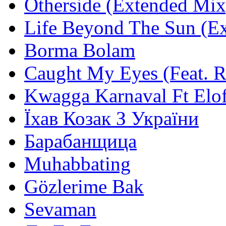
Otherside (Extended Mix
Life Beyond The Sun (E
Borma Bolam
Caught My Eyes (Feat. 
Kwagga Karnaval Ft Elof
Їхав Козак З України
Барабанщица
Muhabbating
Gözlerime Bak
Sevaman